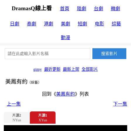
DramasQ線上看
首頁
陸劇
台劇
韓劇
日劇
泰劇
港劇
美劇
短劇
电影
綜藝
動漫
gimy
最近更新
最新上架
全部影片
美鳳有約
（綜藝）
回到《
美鳳有約
》列表
上一集
下一集
片源2
片源1
NYun
XYun