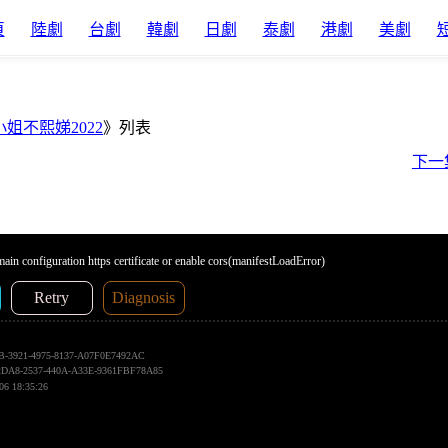
頁
陸劇
台劇
韓劇
日劇
泰劇
港劇
美劇
小姐不熙娣2022
》列表
下一