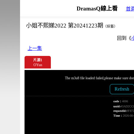
DramasQ線上看
首
小姐不熙娣2022 第20241223期
（綜藝）
回到《
上一集
片源1
OYun