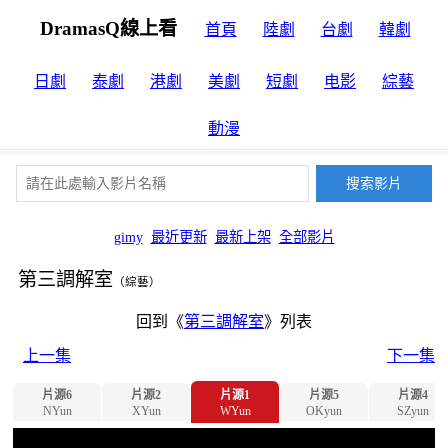
DramasQ線上看
首頁
陸劇
台劇
韓劇
日劇
泰劇
港劇
美劇
短劇
电影
綜藝
動漫
gimy
最近更新
最新上架
全部影片
第三調解室
（綜藝）
回到《
第三調解室
》列表
上一集
下一集
片源6
片源2
片源1
片源5
片源4
NYun
XYun
WYun
OKyun
SZyun