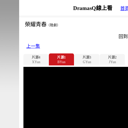
DramasQ線上看
首
榮耀青春
（陸劇）
回到
上一集
片源4
片源1
片源3
片源2
XYun
BYun
GYun
JYun