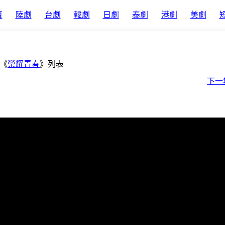
頁
陸劇
台劇
韓劇
日劇
泰劇
港劇
美劇
《
榮耀青春
》列表
下一