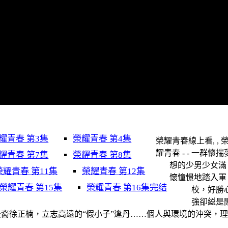
耀青春 第3集
榮耀青春 第4集
榮耀青春線上看, , 
耀青春 - - 一群懷揣
耀青春 第7集
榮耀青春 第8集
想的少男少女滿
榮耀青春 第11集
榮耀青春 第12集
懷憧憬地踏入軍
榮耀青春 第15集
榮耀青春 第16集完结
校，好勝
強卻縂是
裔徐正楠，立志高遠的“假小子”逢丹……個人與環境的沖突，