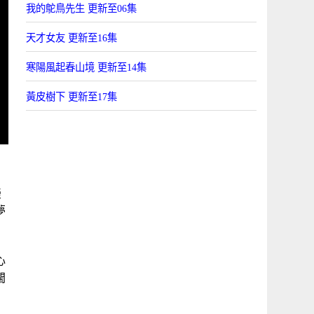
我的鴕鳥先生 更新至06集
天才女友 更新至16集
寒陽風起春山境 更新至14集
黃皮樹下 更新至17集
榮
夢
心
閙
理