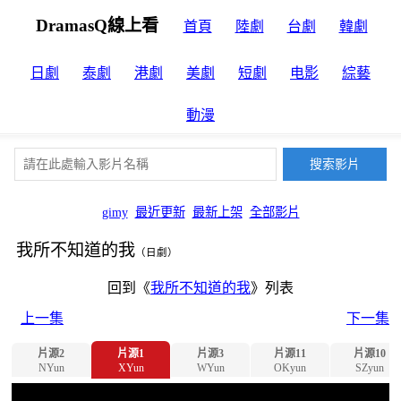
DramasQ線上看
首頁
陸劇
台劇
韓劇
日劇
泰劇
港劇
美劇
短劇
电影
綜藝
動漫
gimy
最近更新
最新上架
全部影片
我所不知道的我
（日劇）
回到《
我所不知道的我
》列表
上一集
下一集
片源2
片源1
片源3
片源11
片源10
NYun
XYun
WYun
OKyun
SZyun