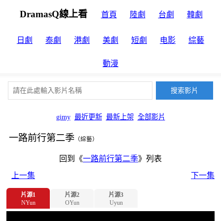
DramasQ線上看
首頁
陸劇
台劇
韓劇
日劇
泰劇
港劇
美劇
短劇
电影
綜藝
動漫
gimy
最近更新
最新上架
全部影片
一路前行第二季
（綜藝）
回到《
一路前行第二季
》列表
上一集
下一集
片源1
片源2
片源3
NYun
OYun
Uyun