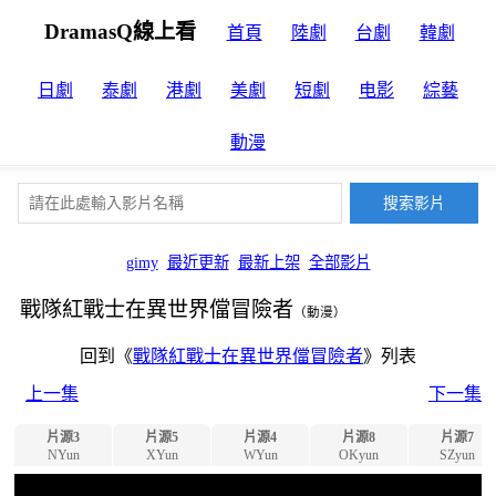
DramasQ線上看
首頁
陸劇
台劇
韓劇
日劇
泰劇
港劇
美劇
短劇
电影
綜藝
動漫
gimy
最近更新
最新上架
全部影片
戰隊紅戰士在異世界儅冒險者
（動漫）
回到《
戰隊紅戰士在異世界儅冒險者
》列表
上一集
下一集
片源3
片源5
片源4
片源8
片源7
NYun
XYun
WYun
OKyun
SZyun