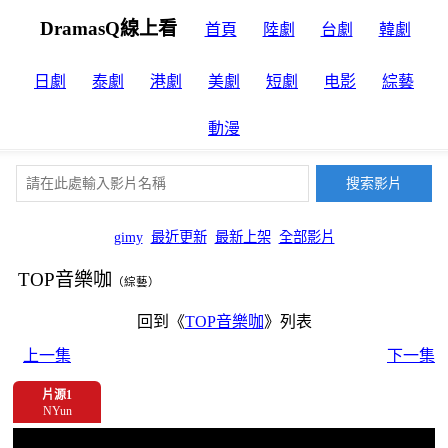
DramasQ線上看
首頁
陸劇
台劇
韓劇
日劇
泰劇
港劇
美劇
短劇
电影
綜藝
動漫
gimy
最近更新
最新上架
全部影片
TOP音樂咖
（綜藝）
回到《
TOP音樂咖
》列表
上一集
下一集
片源1
NYun