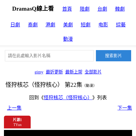
DramasQ線上看
首頁
陸劇
台劇
韓劇
日劇
泰劇
港劇
美劇
短劇
电影
綜藝
動漫
gimy
最近更新
最新上架
全部影片
怪狩核芯（怪狩核心） 第22集
（動漫）
回到《
怪狩核芯（怪狩核心）
》列表
上一集
下一集
片源1
TYun