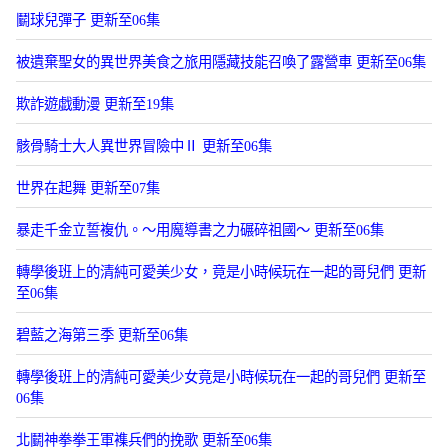
鬭球兒彈子 更新至06集
被遺棄聖女的異世界美食之旅用隱藏技能召喚了露營車 更新至06集
欺詐遊戯動漫 更新至19集
骸骨騎士大人異世界冒險中Ⅱ 更新至06集
世界在起舞 更新至07集
暴走千金立誓複仇。～用魔導書之力碾碎祖國～ 更新至06集
轉學後班上的清純可愛美少女，竟是小時候玩在一起的哥兒們 更新
至06集
碧藍之海第三季 更新至06集
轉學後班上的清純可愛美少女竟是小時候玩在一起的哥兒們 更新至
06集
北鬭神拳拳王軍襍兵們的挽歌 更新至06集