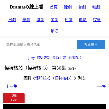
DramasQ線上看
首頁
陸劇
台劇
韓劇
日劇
泰劇
港劇
美劇
短劇
电影
綜藝
動漫
gimy
最近更新
最新上架
全部影片
怪狩核芯（怪狩核心） 第30集
（動漫）
回到《
怪狩核芯（怪狩核心）
》列表
上一集
下一集
片源1
TYun