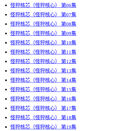
怪狩核芯（怪狩核心） 第06集
怪狩核芯（怪狩核心） 第07集
怪狩核芯（怪狩核心） 第08集
怪狩核芯（怪狩核心） 第09集
怪狩核芯（怪狩核心） 第10集
怪狩核芯（怪狩核心） 第11集
怪狩核芯（怪狩核心） 第12集
怪狩核芯（怪狩核心） 第13集
怪狩核芯（怪狩核心） 第14集
怪狩核芯（怪狩核心） 第15集
怪狩核芯（怪狩核心） 第16集
怪狩核芯（怪狩核心） 第17集
怪狩核芯（怪狩核心） 第18集
怪狩核芯（怪狩核心） 第19集