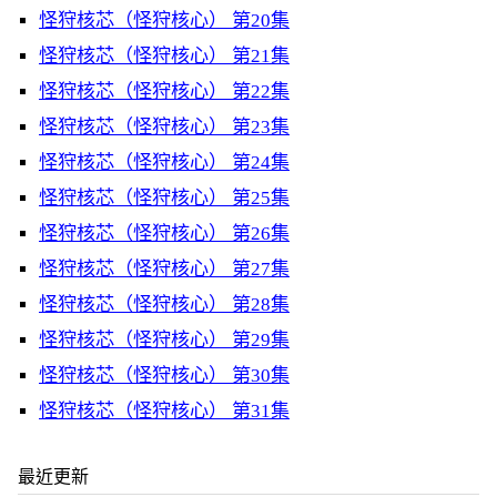
怪狩核芯（怪狩核心） 第20集
怪狩核芯（怪狩核心） 第21集
怪狩核芯（怪狩核心） 第22集
怪狩核芯（怪狩核心） 第23集
怪狩核芯（怪狩核心） 第24集
怪狩核芯（怪狩核心） 第25集
怪狩核芯（怪狩核心） 第26集
怪狩核芯（怪狩核心） 第27集
怪狩核芯（怪狩核心） 第28集
怪狩核芯（怪狩核心） 第29集
怪狩核芯（怪狩核心） 第30集
怪狩核芯（怪狩核心） 第31集
最近更新