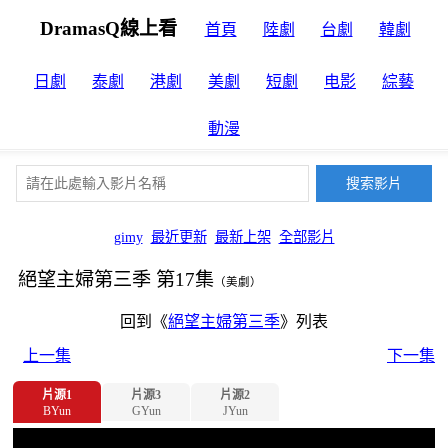
DramasQ線上看
首頁
陸劇
台劇
韓劇
日劇
泰劇
港劇
美劇
短劇
电影
綜藝
動漫
gimy
最近更新
最新上架
全部影片
絕望主婦第三季 第17集
（美劇）
回到《
絕望主婦第三季
》列表
上一集
下一集
片源1
片源3
片源2
BYun
GYun
JYun