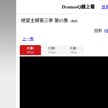
DramasQ線上看
首
絕望主婦第三季 第05集
（美劇）
回到《
上一集
片源1
片源3
片源2
BYun
GYun
JYun