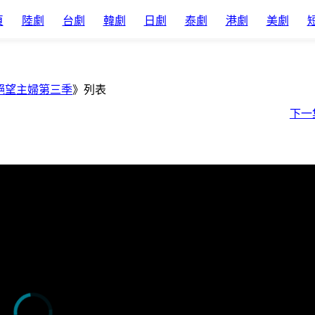
頁
陸劇
台劇
韓劇
日劇
泰劇
港劇
美劇
絕望主婦第三季
》列表
下一