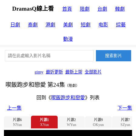
DramasQ線上看
首頁
陸劇
台劇
韓劇
日劇
泰劇
港劇
美劇
短劇
电影
綜藝
動漫
gimy
最近更新
最新上架
全部影片
喫飯跑步和戀愛 第24集
（陸劇）
回到《
喫飯跑步和戀愛
》列表
上一集
下一集
片源6
片源1
片源2
片源9
片源7
NYun
XYun
WYun
OKyun
SZyun