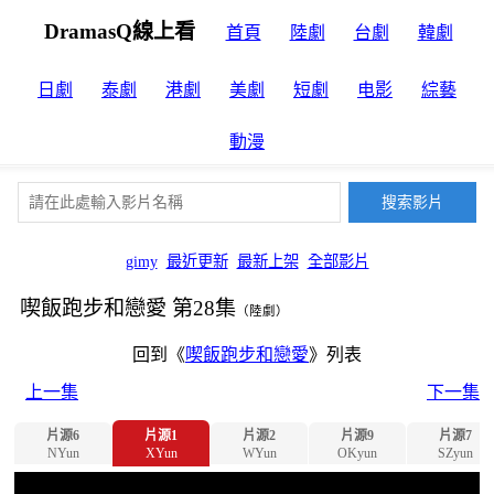
DramasQ線上看
首頁
陸劇
台劇
韓劇
日劇
泰劇
港劇
美劇
短劇
电影
綜藝
動漫
gimy
最近更新
最新上架
全部影片
喫飯跑步和戀愛 第28集
（陸劇）
回到《
喫飯跑步和戀愛
》列表
上一集
下一集
片源6
片源1
片源2
片源9
片源7
NYun
XYun
WYun
OKyun
SZyun