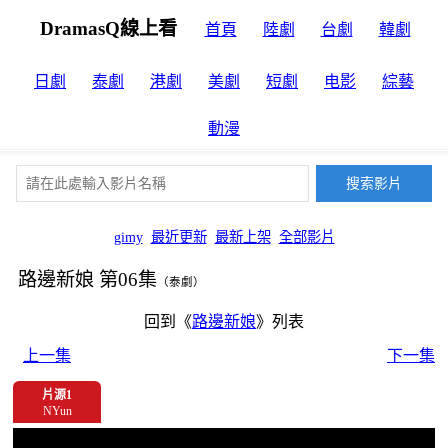
DramasQ線上看
首頁
陸劇
台劇
韓劇
日劇
泰劇
港劇
美劇
短劇
电影
綜藝
動漫
gimy
最近更新
最新上架
全部影片
路邊新娘 第06集
（泰劇）
回到《
路邊新娘
》列表
上一集
下一集
片源1
NYun