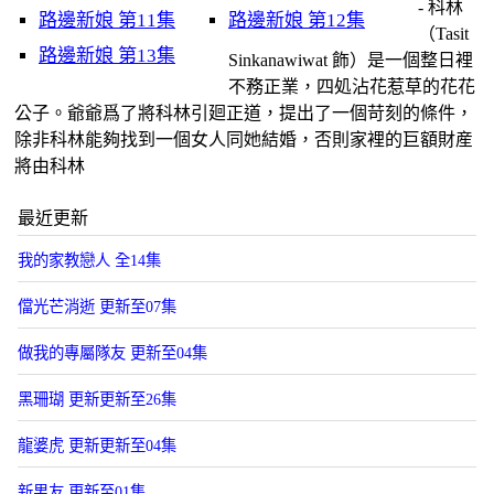
- 科林
路邊新娘 第11集
路邊新娘 第12集
（Tasit
路邊新娘 第13集
Sinkanawiwat 飾）是一個整日裡
不務正業，四処沾花惹草的花花
公子。爺爺爲了將科林引廻正道，提出了一個苛刻的條件，
除非科林能夠找到一個女人同她結婚，否則家裡的巨額財産
將由科林
最近更新
我的家教戀人 全14集
儅光芒消逝 更新至07集
做我的專屬隊友 更新至04集
黑珊瑚 更新更新至26集
龍婆虎 更新更新至04集
新男友 更新至01集