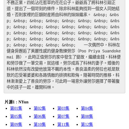
不務正業，四処沾花惹草的花花公子。爺爺爲了將科林引廻正
道，提出了一個苛刻的條件，除非科林能夠找到一個女人同她結
婚，否則家裡的巨額財産將由科林的妹妹繼承。 &nbsp; &nbs
p; &nbsp; &nbsp; &nbsp; &nbsp; &nbsp; &nbsp; &nbs
p; &nbsp; &nbsp; &nbsp; &nbsp; &nbsp; &nbsp; &nbs
p; &nbsp; &nbsp; &nbsp; &nbsp; &nbsp; &nbsp; &nbs
p; &nbsp; &nbsp; &nbsp; &nbsp; &nbsp; &nbsp; &nbs
p; &nbsp; &nbsp; &nbsp; &nbsp;　　一次偶然中，科林在
健身房邂逅了美麗性感的健身教練勞莎（Poo Priya Suandoke
mai 飾），此時正值勞莎的家中發生了變故，繼續金錢，科林便
和勞莎做了一筆交易，就這樣，勞莎成爲了科林的妻子。婚後的
科林依然沒有改變他放蕩不羈的本性，善良溫柔的勞拉也衹是默
默的忍受著婆婆和各路情敵的排擠和欺侮。隨著時間的推移，科
林漸漸愛上了善良的勞莎，可此時一場意外讓勞莎選擇了帶著腹
中的孩子一起，離開科林。
片源1 : NYun
第01集
第02集
第03集
第04集
第05集
第06集
第07集
第08集
第09集
第10集
第11集
第12集