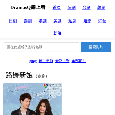
DramasQ線上看
首頁
陸劇
台劇
韓劇
日劇
泰劇
港劇
美劇
短劇
电影
綜藝
動漫
gimy
最近更新
最新上架
全部影片
路邊新娘
（泰劇）