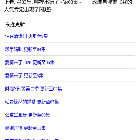
上看, 第03集, 哪裡出錯了 - 第03集 - 改編自漫畫《我的
人氣肯定出現了問題》
最近更新
住在清潭洞 更新至9集
殺手媽咪 更新至04集
愛情來了2026 更新至05集
愛情來了 更新至5集
財閥X刑警第二季 更新至02集
毛骨悚然的戀愛 更新至07集
公寓黑風暴 更新至09集
婚姻之後 更新至11集