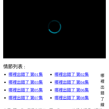
情節列表 :
哪裡出錯了 第01集
哪裡出錯了 第02集
哪
裡
哪裡出錯了 第03集
哪裡出錯了 第04集
出
哪裡出錯了 第05集
哪裡出錯了 第06集
錯
哪裡出錯了 第07集
哪裡出錯了 第08集
了
線