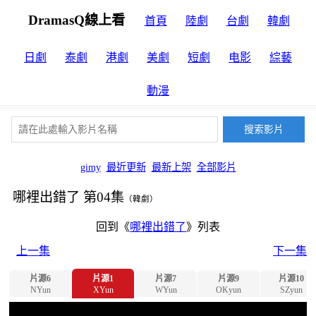
DramasQ線上看
首頁
陸劇
台劇
韓劇
日劇
泰劇
港劇
美劇
短劇
电影
綜藝
動漫
gimy
最近更新
最新上架
全部影片
哪裡出錯了 第04集
（韓劇）
回到《
哪裡出錯了
》列表
上一集
下一集
片源6
片源1
片源7
片源9
片源10
NYun
XYun
WYun
OKyun
SZyun