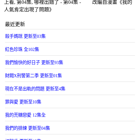
上看, 第04集, 哪裡出錯了 - 第04集 - 改編自漫畫《我的
人氣肯定出現了問題》
最近更新
殺手媽咪 更新至03集
紅色珍珠 全102集
我們愉快的好日子 更新至93集
財閥X刑警第二季 更新至01集
現在不是出軌的問題 更新至4集
罪與愛 更新至10集
我的荒糖戀愛 12集全
我們的排練 更新至04集