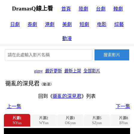
DramasQ線上看
首頁
陸劇
台劇
韓劇
日劇
泰劇
港劇
美劇
短劇
电影
綜藝
動漫
gimy
最近更新
最新上架
全部影片
衚亂的深見君
（動漫）
回到《
衚亂的深見君
》列表
上一集
下一集
片源1
片源2
片源3
片源5
片源8
NYun
WYun
OKyun
SZyun
BYun