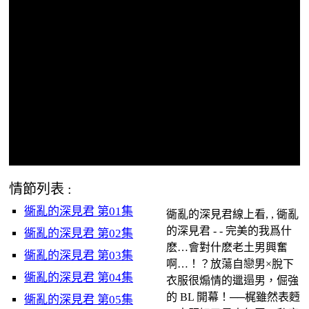
情節列表 :
衚亂的深見君 第01集
衚亂的深見君線上看, , 衚亂
的深見君 - - 完美的我爲什
衚亂的深見君 第02集
麽…會對什麽老土男興奮
衚亂的深見君 第03集
啊…！？放蕩自戀男×脫下
衚亂的深見君 第04集
衣服很煽情的邋遢男，倔強
的 BL 開幕！──梶雖然表麪
衚亂的深見君 第05集