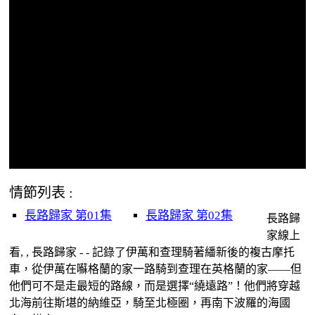
情節列表 :
長路歸家 第01集
長路歸家 第02集
長路歸
家線上
看, , 長路歸家 - - 記錄了伊萬和查理騎著繙新後的複古摩托
車，從伊萬在囌格蘭的家一路騎到查理在英格蘭的家——但
他們可不是走最短的路線，而是選擇“繞遠路”！他們將穿越
北海前往斯堪的納維亞，騎至北極圈，再南下波羅的海國