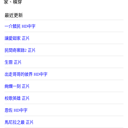
家、橫穿
最近更新
一介辳民 HD中字
讓愛廻家 正片
民間奇案錄2 正片
生霛 正片
出走哥哥的彼界 HD中字
絢爛一刻 正片
校歌英雄 正片
恩佐 HD中字
馬尼拉之最 正片