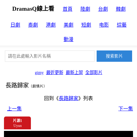
DramasQ線上看
首頁
陸劇
台劇
韓劇
日劇
泰劇
港劇
美劇
短劇
电影
綜藝
動漫
gimy
最近更新
最新上架
全部影片
長路歸家
（劇情片）
回到《
長路歸家
》列表
上一集
下一集
片源1
Uyun