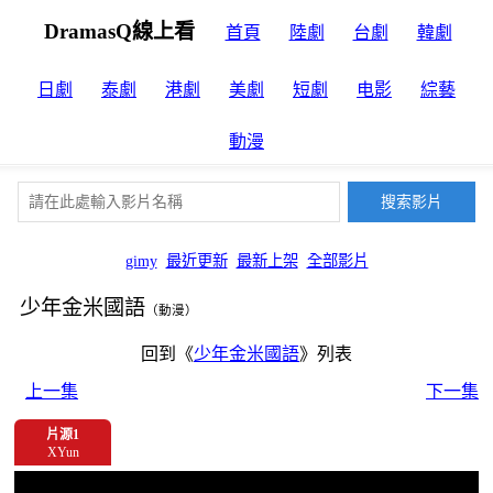
DramasQ線上看
首頁
陸劇
台劇
韓劇
日劇
泰劇
港劇
美劇
短劇
电影
綜藝
動漫
gimy
最近更新
最新上架
全部影片
少年金米國語
（動漫）
回到《
少年金米國語
》列表
上一集
下一集
片源1
XYun