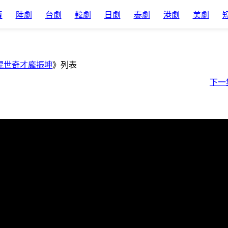
頁
陸劇
台劇
韓劇
日劇
泰劇
港劇
美劇
混世奇才龐振坤
》列表
下一