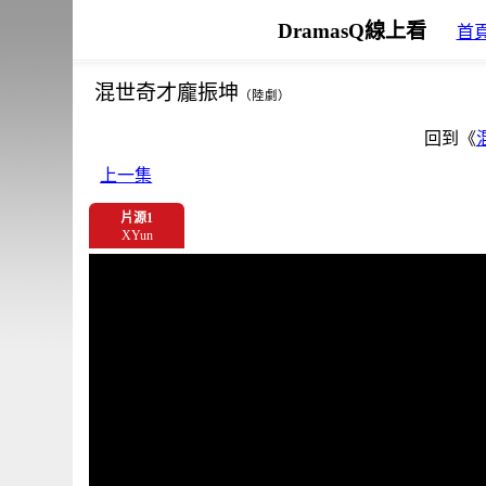
DramasQ線上看
首
混世奇才龐振坤
（陸劇）
回到《
上一集
片源1
XYun