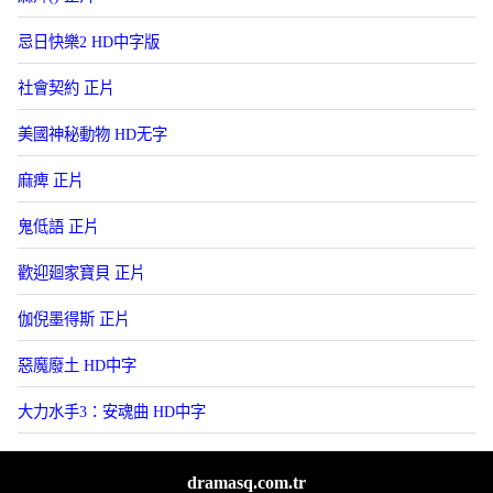
忌日快樂2 HD中字版
社會契約 正片
美國神秘動物 HD无字
麻痺 正片
鬼低語 正片
歡迎廻家寶貝 正片
伽倪墨得斯 正片
惡魔廢土 HD中字
大力水手3：安魂曲 HD中字
dramasq.com.tr