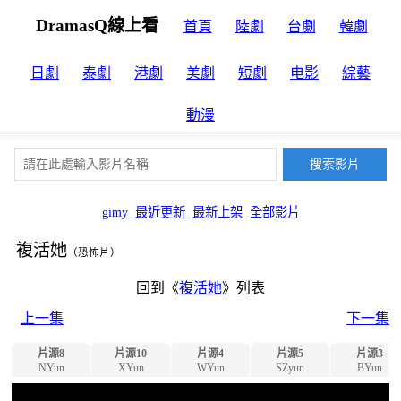
DramasQ線上看
首頁
陸劇
台劇
韓劇
日劇
泰劇
港劇
美劇
短劇
电影
綜藝
動漫
gimy
最近更新
最新上架
全部影片
複活她
（恐怖片）
回到《
複活她
》列表
上一集
下一集
片源8
片源10
片源4
片源5
片源3
NYun
XYun
WYun
SZyun
BYun