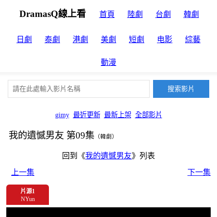
DramasQ線上看
首頁
陸劇
台劇
韓劇
日劇
泰劇
港劇
美劇
短劇
电影
綜藝
動漫
gimy
最近更新
最新上架
全部影片
我的遺憾男友 第09集
（韓劇）
回到《
我的遺憾男友
》列表
上一集
下一集
片源1
NYun