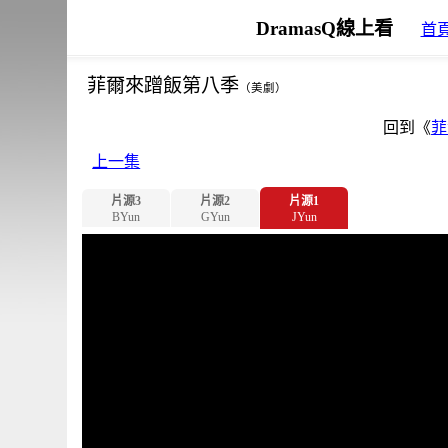
DramasQ線上看
首
菲爾來蹭飯第八季
（美劇）
回到《
菲
上一集
片源3
片源2
片源1
BYun
GYun
JYun