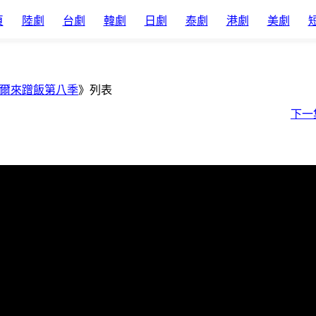
頁
陸劇
台劇
韓劇
日劇
泰劇
港劇
美劇
爾來蹭飯第八季
》列表
下一