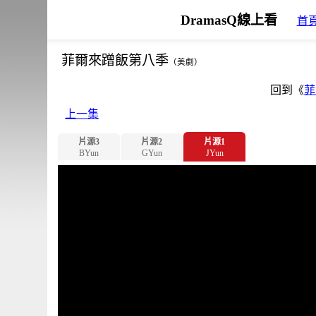
DramasQ線上看
首
菲爾來蹭飯第八季
（美劇）
回到《
菲
上一集
片源3
片源2
片源1
BYun
GYun
JYun