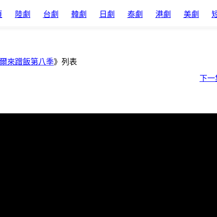
頁
陸劇
台劇
韓劇
日劇
泰劇
港劇
美劇
爾來蹭飯第八季
》列表
下一