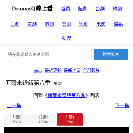
DramasQ線上看
首頁
陸劇
台劇
韓劇
日劇
泰劇
港劇
美劇
短劇
电影
綜藝
動漫
gimy
最近更新
最新上架
全部影片
菲爾來蹭飯第八季
（美劇）
回到《
菲爾來蹭飯第八季
》列表
上一集
下一集
片源3
片源2
片源1
BYun
GYun
JYun