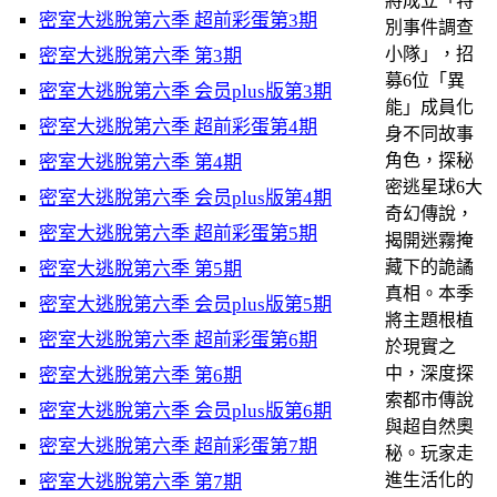
將成立「特
密室大逃脫第六季 超前彩蛋第3期
別事件調查
小隊」，招
密室大逃脫第六季 第3期
募6位「異
密室大逃脫第六季 会员plus版第3期
能」成員化
密室大逃脫第六季 超前彩蛋第4期
身不同故事
角色，探秘
密室大逃脫第六季 第4期
密逃星球6大
密室大逃脫第六季 会员plus版第4期
奇幻傳說，
密室大逃脫第六季 超前彩蛋第5期
揭開迷霧掩
藏下的詭譎
密室大逃脫第六季 第5期
真相。本季
密室大逃脫第六季 会员plus版第5期
將主題根植
密室大逃脫第六季 超前彩蛋第6期
於現實之
中，深度探
密室大逃脫第六季 第6期
索都市傳說
密室大逃脫第六季 会员plus版第6期
與超自然奧
密室大逃脫第六季 超前彩蛋第7期
秘。玩家走
進生活化的
密室大逃脫第六季 第7期