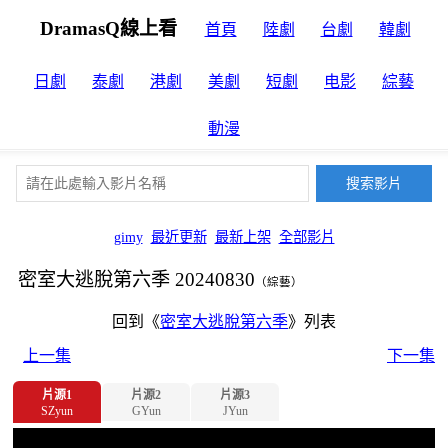
DramasQ線上看
首頁
陸劇
台劇
韓劇
日劇
泰劇
港劇
美劇
短劇
电影
綜藝
動漫
gimy
最近更新
最新上架
全部影片
密室大逃脫第六季 20240830
（綜藝）
回到《
密室大逃脫第六季
》列表
上一集
下一集
片源1
片源2
片源3
SZyun
GYun
JYun