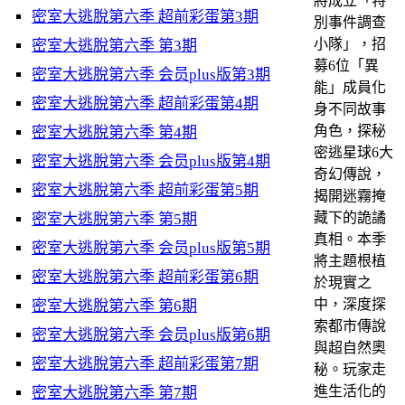
將成立「特
密室大逃脫第六季 超前彩蛋第3期
別事件調查
小隊」，招
密室大逃脫第六季 第3期
募6位「異
密室大逃脫第六季 会员plus版第3期
能」成員化
密室大逃脫第六季 超前彩蛋第4期
身不同故事
角色，探秘
密室大逃脫第六季 第4期
密逃星球6大
密室大逃脫第六季 会员plus版第4期
奇幻傳說，
密室大逃脫第六季 超前彩蛋第5期
揭開迷霧掩
藏下的詭譎
密室大逃脫第六季 第5期
真相。本季
密室大逃脫第六季 会员plus版第5期
將主題根植
密室大逃脫第六季 超前彩蛋第6期
於現實之
中，深度探
密室大逃脫第六季 第6期
索都市傳說
密室大逃脫第六季 会员plus版第6期
與超自然奧
密室大逃脫第六季 超前彩蛋第7期
秘。玩家走
進生活化的
密室大逃脫第六季 第7期