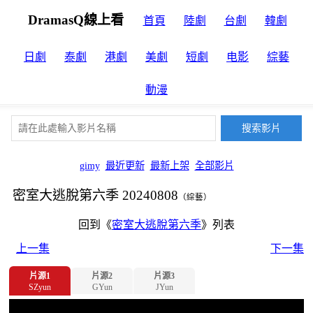
DramasQ線上看
首頁
陸劇
台劇
韓劇
日劇
泰劇
港劇
美劇
短劇
电影
綜藝
動漫
gimy
最近更新
最新上架
全部影片
密室大逃脫第六季 20240808
（綜藝）
回到《
密室大逃脫第六季
》列表
上一集
下一集
片源1
片源2
片源3
SZyun
GYun
JYun