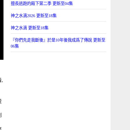
擅長逃跑的殿下第二季 更新至04集
神之水滴2026 更新至18集
神之水滴 更新至18集
『你們先走我斷後』於是10年後我成爲了傳說 更新至
06集
,
沉
從
，
列
來