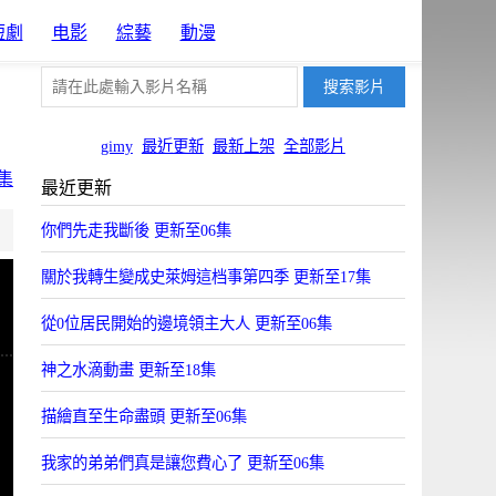
短劇
电影
綜藝
動漫
gimy
最近更新
最新上架
全部影片
集
最近更新
片源8
你們先走我斷後 更新至06集
Uyun
關於我轉生變成史萊姆這档事第四季 更新至17集
從0位居民開始的邊境領主大人 更新至06集
神之水滴動畫 更新至18集
描繪直至生命盡頭 更新至06集
我家的弟弟們真是讓您費心了 更新至06集