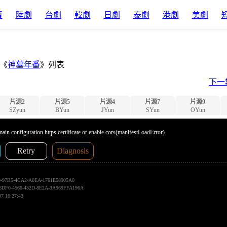
頁
陸劇
台劇
韓劇
日劇
泰劇
港劇
美劇
《
神墓年番
》列表
下一
片源2
片源5
片源4
片源7
片源9
SZyun
BYun
JYun
SYun
OYun