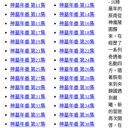
- 沉睡
神墓年番 第11集
神墓年番 第12集
萬年的
神墓年番 第13集
神墓年番 第14集
辰南從
神魔陵
神墓年番 第15集
神墓年番 第16集
園醒
神墓年番 第17集
神墓年番 第18集
來，在
神墓年番 第19集
神墓年番 第20集
經歷了
一系列
神墓年番 第21集
神墓年番 第22集
奇遇後
神墓年番 第23集
神墓年番 第24集
名動四
神墓年番 第25集
神墓年番 第26集
方。隨
著辰南
神墓年番 第27集
神墓年番 第28集
來到央
神墓年番 第29集
神墓年番 第30集
錦國遇
神墓年番 第31集
神墓年番 第32集
到晨
曦，新
神墓年番 第33集
神墓年番 第34集
的冒險
神墓年番 第35集
神墓年番 第36集
再次開
神墓年番 第37集
神墓年番 第38集
啓，在