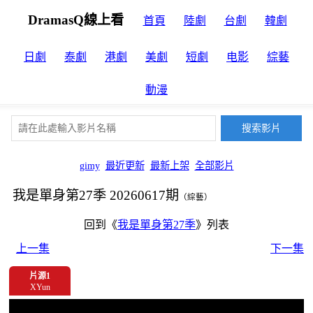
DramasQ線上看
首頁
陸劇
台劇
韓劇
日劇
泰劇
港劇
美劇
短劇
电影
綜藝
動漫
gimy
最近更新
最新上架
全部影片
我是單身第27季 20260617期
（綜藝）
回到《
我是單身第27季
》列表
上一集
下一集
片源1
XYun