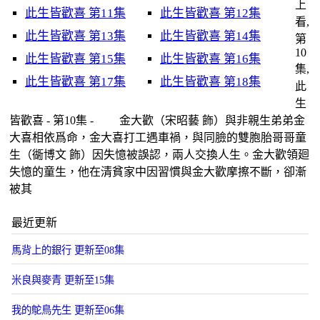
上
此生皆歡喜 第11集
此生皆歡喜 第12集
看,
此生皆歡喜 第13集
此生皆歡喜 第14集
第
10
此生皆歡喜 第15集
此生皆歡喜 第16集
集,
此生皆歡喜 第17集
此生皆歡喜 第18集
此
生
皆歡喜 - 第10集 - 金大歡（宋昭藝 飾）與非親生弟弟金
大喜相依爲命，金大喜打工遇車禍，與同臉的雙胞胎哥哥童
生（衚博文 飾）因失憶被誤認，兩人交換人生。金大歡領廻
失憶的童生，他在清貧家中因習慣與金大歡摩擦不斷，卻漸
被其
最近更新
馬背上的銀行 更新至08集
米良與麥青 更新至15集
我的鴕鳥先生 更新至06集