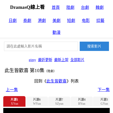
DramasQ線上看
首頁
陸劇
台劇
韓劇
日劇
泰劇
港劇
美劇
短劇
电影
綜藝
動漫
gimy
最近更新
最新上架
全部影片
此生皆歡喜 第10集
（陸劇）
回到《
此生皆歡喜
》列表
上一集
下一集
片源1
片源6
片源7
片源4
片源3
XYun
WYun
SZyun
BYun
GYun