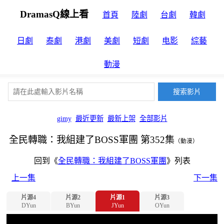
DramasQ線上看
首頁
陸劇
台劇
韓劇
日劇
泰劇
港劇
美劇
短劇
电影
綜藝
動漫
gimy
最近更新
最新上架
全部影片
全民轉職：我組建了BOSS軍團 第352集
（動漫）
回到《
全民轉職：我組建了BOSS軍團
》列表
上一集
下一集
片源4
片源2
片源1
片源3
DYun
BYun
JYun
OYun