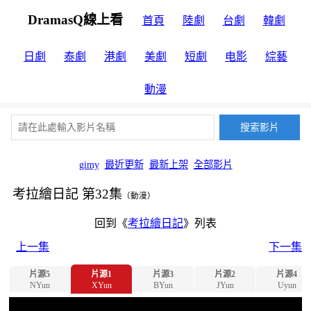
DramasQ線上看
首頁
陸劇
台劇
韓劇
日劇
泰劇
港劇
美劇
短劇
电影
綜藝
動漫
gimy
最近更新
最新上架
全部影片
考拉繪日記 第32集
（動漫）
回到《
考拉繪日記
》列表
上一集
下一集
片源5
片源1
片源3
片源2
片源4
NYun
XYun
BYun
JYun
Uyun