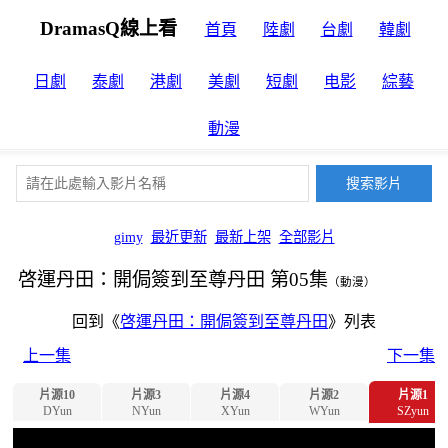
DramasQ線上看
首頁
陸劇
台劇
韓劇
日劇
泰劇
港劇
美劇
短劇
电影
綜藝
動漫
gimy
最近更新
最新上架
全部影片
啓運丹田：開侷簽到至尊丹田 第05集
（動漫）
回到《
啓運丹田：開侷簽到至尊丹田
》列表
上一集
下一集
片源10
片源3
片源4
片源2
片源1
DYun
NYun
XYun
WYun
SZyun