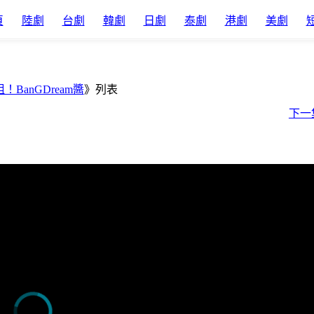
頁
陸劇
台劇
韓劇
日劇
泰劇
港劇
美劇
！BanGDream醬
》列表
下一