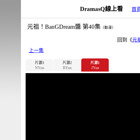
DramasQ線上看
首
元祖！BanGDream醬 第40集
（動漫）
回到《
元祖
上一集
片源3
片源2
片源1
NYun
BYun
JYun