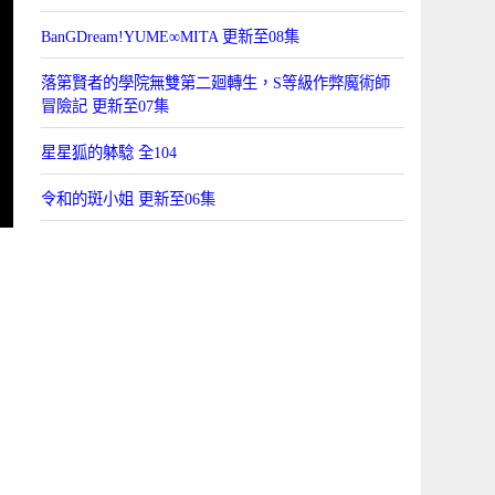
BanGDream!YUME∞MITA 更新至08集
落第賢者的學院無雙第二廻轉生，S等級作弊魔術師
冒險記 更新至07集
星星狐的躰騐 全104
令和的斑小姐 更新至06集
！