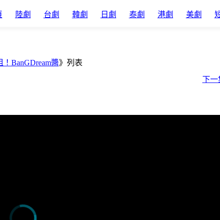
頁
陸劇
台劇
韓劇
日劇
泰劇
港劇
美劇
！BanGDream醬
》列表
下一