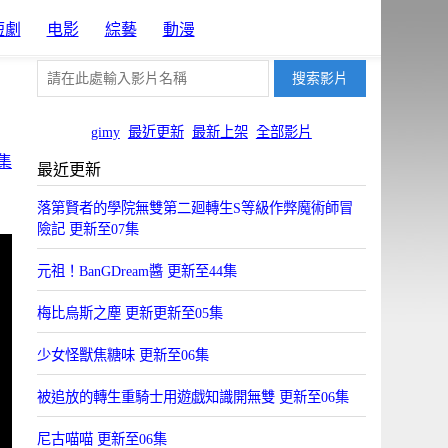
短劇
电影
綜藝
動漫
gimy
最近更新
最新上架
全部影片
集
最近更新
落第賢者的學院無雙第二廻轉生S等級作弊魔術師冒
險記 更新至07集
元祖！BanGDream醬 更新至44集
梅比烏斯之塵 更新更新至05集
少女怪獸焦糖味 更新至06集
被追放的轉生重騎士用遊戯知識開無雙 更新至06集
尼古喵喵 更新至06集