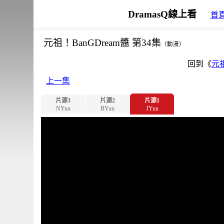
DramasQ線上看
首
元祖！BanGDream醬 第34集
（動漫）
回到《
元祖
上一集
片源3
片源2
片源1
NYun
BYun
JYun