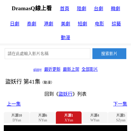
DramasQ線上看
首頁
陸劇
台劇
韓劇
日劇
泰劇
港劇
美劇
短劇
电影
綜藝
動漫
gimy
最近更新
最新上架
全部影片
盜妖行 第41集
（動漫）
回到《
盜妖行
》列表
上一集
下一集
片源10
片源6
片源1
片源4
片源5
DYun
NYun
XYun
WYun
SZyun