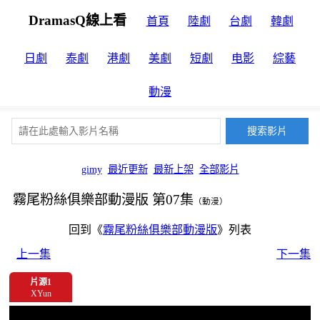
DramasQ線上看
首頁
陸劇
台劇
韓劇
日劇
泰劇
港劇
美劇
短劇
电影
綜藝
動漫
gimy
最近更新
最新上架
全部影片
霧尾粉絲俱樂部動漫版 第07集
（動漫）
回到《
霧尾粉絲俱樂部動漫版
》列表
上一集
下一集
片源1
XYun