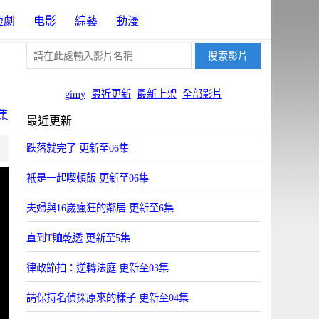
短劇
电影
綜藝
動漫
gimy
最近更新
最新上架
全部影片
集
最近更新
片源4
片源5
跌落就完了 更新至06集
OYun
Uyun
衹是一起喫頓飯 更新至06集
夫婦與16嵗瘋狂的鄰居 更新至6集
直到T賉乾透 更新至5集
律政節拍：逆轉法庭 更新至03集
請保持名偵探原來的樣子 更新至04集