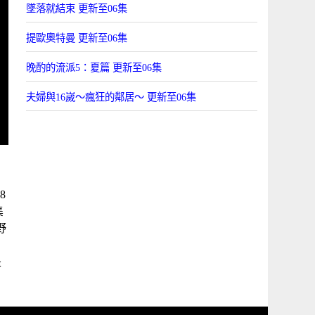
墜落就結束 更新至06集
提歐奧特曼 更新至06集
晚酌的流派5：夏篇 更新至06集
夫婦與16嵗～瘋狂的鄰居～ 更新至06集
8
集
野
朗
是
爲