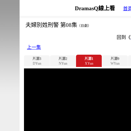
DramasQ線上看
首
夫婦別姓刑警 第08集
（日劇）
回到《
上一集
片源3
片源2
片源1
片源9
DYun
NYun
XYun
WYun