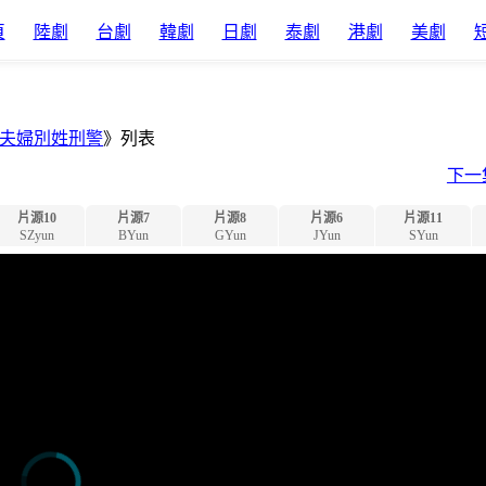
頁
陸劇
台劇
韓劇
日劇
泰劇
港劇
美劇
夫婦別姓刑警
》列表
下一
片源10
片源7
片源8
片源6
片源11
SZyun
BYun
GYun
JYun
SYun