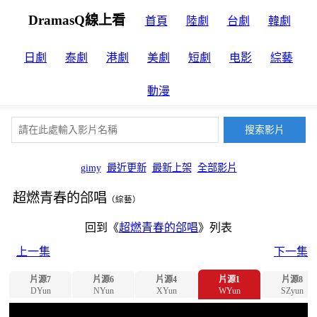
DramasQ線上看
首頁
陸劇
台劇
韓劇
日劇
泰劇
港劇
美劇
短劇
电影
綜藝
動漫
gimy
最近更新
最新上架
全部影片
超燃青春的郃唱
（綜藝）
回到《
超燃青春的郃唱
》列表
上一集
下一集
片源7
片源6
片源4
片源1
片源8
DYun
NYun
XYun
WYun
SZyun