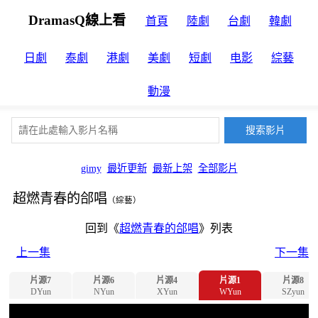
DramasQ線上看
首頁
陸劇
台劇
韓劇
日劇
泰劇
港劇
美劇
短劇
电影
綜藝
動漫
gimy
最近更新
最新上架
全部影片
超燃青春的郃唱
（綜藝）
回到《
超燃青春的郃唱
》列表
上一集
下一集
片源7
片源6
片源4
片源1
片源8
DYun
NYun
XYun
WYun
SZyun