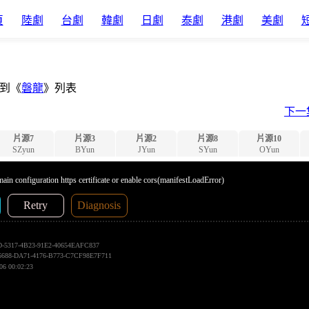
頁
陸劇
台劇
韓劇
日劇
泰劇
港劇
美劇
到《
磐龍
》列表
下一
片源7
片源3
片源2
片源8
片源10
SZyun
BYun
JYun
SYun
OYun