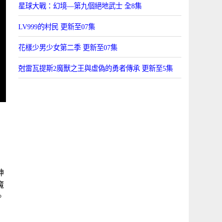
星球大戰：幻境—第九個絕地武士 全8集
LV999的村民 更新至07集
花樣少男少女第二季 更新至07集
尅雷瓦提斯2魔獸之王與虛偽的勇者傳承 更新至5集
第
神
魔
。