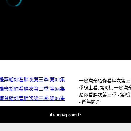
嫌棄給你看胖次第三季 第02集
一臉嫌棄給你看胖次第三
季線上看, 第6集, 一臉嫌
嫌棄給你看胖次第三季 第04集
給你看胖次第三季 - 第6
嫌棄給你看胖次第三季 第06集
- 暫無簡介
dramasq.com.tr