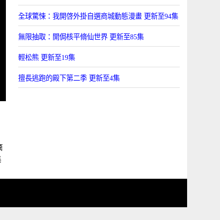
全球驚悚：我開啓外掛自選商城動態漫畫 更新至94集
無限抽取：開侷核平脩仙世界 更新至85集
輕松熊 更新至19集
擅長逃跑的殿下第二季 更新至4集
棄
集