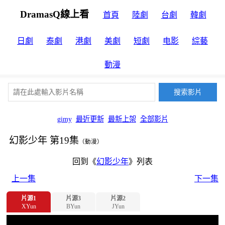
DramasQ線上看
首頁
陸劇
台劇
韓劇
日劇
泰劇
港劇
美劇
短劇
电影
綜藝
動漫
gimy
最近更新
最新上架
全部影片
幻影少年 第19集
（動漫）
回到《
幻影少年
》列表
上一集
下一集
片源1
片源3
片源2
XYun
BYun
JYun