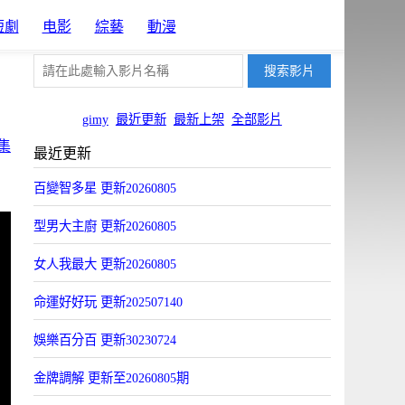
短劇
电影
綜藝
動漫
gimy
最近更新
最新上架
全部影片
集
最近更新
百變智多星 更新20260805
型男大主廚 更新20260805
女人我最大 更新20260805
命運好好玩 更新202507140
娛樂百分百 更新30230724
金牌調解 更新至20260805期