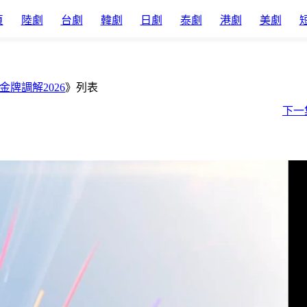
頁
陸劇
台劇
韓劇
日劇
泰劇
港劇
美劇
金牌調解2026
》列表
下一