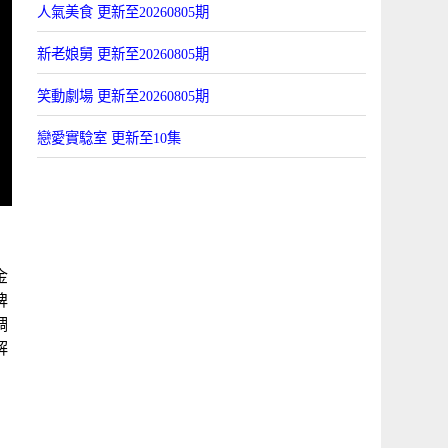
人氣美食 更新至20260805期
新老娘舅 更新至20260805期
笑動劇場 更新至20260805期
戀愛實騐室 更新至10集
金
牌
調
解