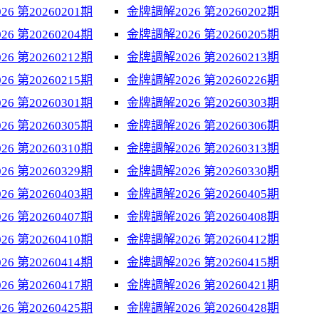
6 第20260201期
金牌調解2026 第20260202期
6 第20260204期
金牌調解2026 第20260205期
6 第20260212期
金牌調解2026 第20260213期
6 第20260215期
金牌調解2026 第20260226期
6 第20260301期
金牌調解2026 第20260303期
6 第20260305期
金牌調解2026 第20260306期
6 第20260310期
金牌調解2026 第20260313期
6 第20260329期
金牌調解2026 第20260330期
6 第20260403期
金牌調解2026 第20260405期
6 第20260407期
金牌調解2026 第20260408期
6 第20260410期
金牌調解2026 第20260412期
6 第20260414期
金牌調解2026 第20260415期
6 第20260417期
金牌調解2026 第20260421期
6 第20260425期
金牌調解2026 第20260428期