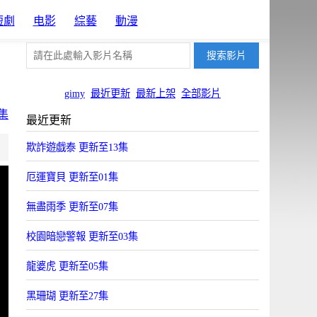
短劇
电影
綜藝
動漫
gimy
最近更新
最新上架
全部影片
集
最近更新
片源9
片源10
欺詐遊戯泰 更新至13集
OYun
Uyun
厄運寶貝 更新至01集
無盡雨季 更新至07集
校園暗戀警報 更新至03集
龍婆虎 更新至05集
黑珊瑚 更新至27集