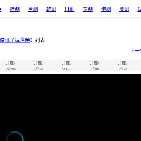
頁
陸劇
台劇
韓劇
日劇
泰劇
港劇
美劇
儅橘子掉落時
》列表
下一
片源7
片源6
片源5
片源4
片源3
SZyun
BYun
GYun
JYun
SYun