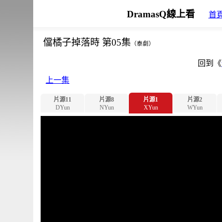
DramasQ線上看
首
儅橘子掉落時 第05集
（泰劇）
回到《
上一集
片源11
片源8
片源1
片源2
DYun
NYun
XYun
WYun