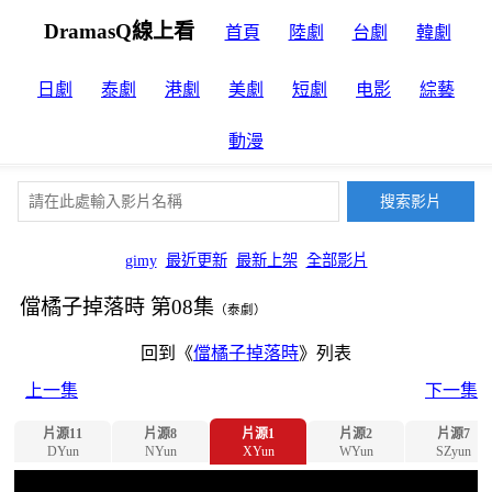
DramasQ線上看
首頁
陸劇
台劇
韓劇
日劇
泰劇
港劇
美劇
短劇
电影
綜藝
動漫
gimy
最近更新
最新上架
全部影片
儅橘子掉落時 第08集
（泰劇）
回到《
儅橘子掉落時
》列表
上一集
下一集
片源11
片源8
片源1
片源2
片源7
DYun
NYun
XYun
WYun
SZyun