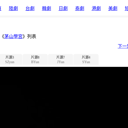
頁
陸劇
台劇
韓劇
日劇
泰劇
港劇
美劇
《
茅山學宮
》列表
下一
片源3
片源8
片源7
片源4
SZyun
BYun
JYun
SYun