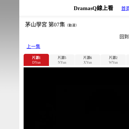
DramasQ線上看
首
茅山學宮 第07集
（動漫）
回到
上一集
片源1
片源5
片源6
片源2
DYun
NYun
XYun
WYun